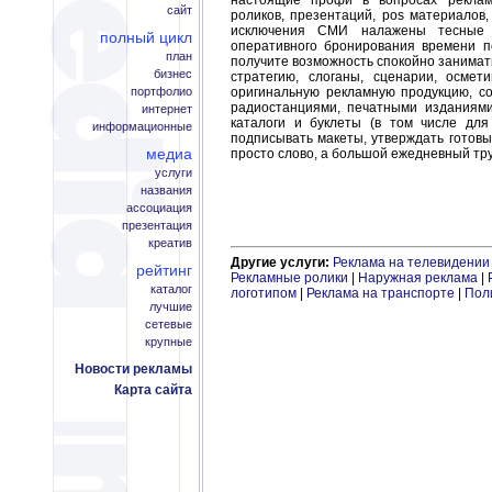
настоящие профи в вопросах реклам
сайт
роликов, презентаций, pos материалов
исключения СМИ налажены тесные 
полный цикл
оперативного бронирования времени по
план
получите возможность спокойно занимат
бизнес
стратегию, слоганы, сценарии, осме
портфолио
оригинальную рекламную продукцию, с
радиостанциями, печатными изданиям
интернет
каталоги и буклеты (в том числе для 
информационные
подписывать макеты, утверждать готовы
медиа
просто слово, а большой ежедневный тру
услуги
названия
ассоциация
презентация
креатив
Другие услуги:
Реклама на телевидении
рейтинг
Рекламные ролики
|
Наружная реклама
|
каталог
логотипом
|
Реклама на транспорте
|
Пол
лучшие
сетевые
крупные
Новости рекламы
Карта сайта