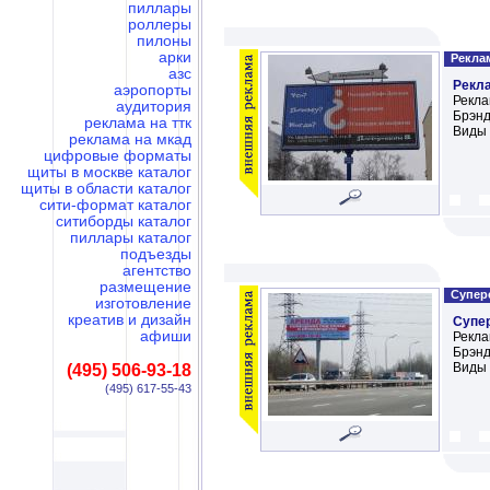
пиллары
роллеры
пилоны
арки
Реклам
азс
Рекл
аэропорты
Рекла
аудитория
Брэнд
реклама на ттк
Виды 
реклама на мкад
цифровые форматы
щиты в москве каталог
щиты в области каталог
сити-формат каталог
ситиборды каталог
пиллары каталог
подъезды
агентство
размещение
Суперс
изготовление
креатив и дизайн
Супе
афиши
Рекла
Брэнд
Виды 
(495) 506-93-18
(495) 617-55-43