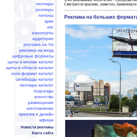
этих рекламных носителях - суперсайтах
пиллары
Смотрится красиво, заметно, привлекате
роллеры
пилоны
Реклама на больших формат
арки
азс
аэропорты
аудитория
реклама на ттк
реклама на мкад
цифровые форматы
щиты в москве каталог
щиты в области каталог
сити-формат каталог
ситиборды каталог
пиллары каталог
подъезды
агентство
размещение
изготовление
креатив и дизайн
афиши
Новости рекламы
Карта сайта