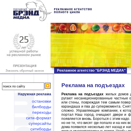
Рекламное агентство "БРЭНД МЕДИА"
Реклама на подъездах
Наружная реклама
Реклама на подъездах
жилых домов д
ругают несанкционированные частные о
остановки
или стены, повреждая тем самым поверх
билборды
карандаша и пва до супермомента. Снят
сложно. Управляющие компании, к кот
переходы
портал Наш город, очищают двери и ф
сити-формат
появляется вновь. Бороться с этим надо.
но не те, что висят где попало и на них
суперсайты
дома появился несколько лет назад и н
ситиборды