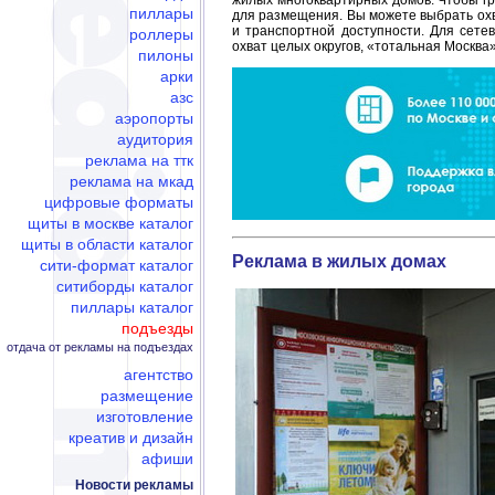
жилых многоквартирных домов. Чтобы г
пиллары
для размещения. Вы можете выбрать охв
и транспортной доступности. Для сете
роллеры
охват целых округов, «тотальная Москва»
пилоны
арки
азс
аэропорты
аудитория
реклама на ттк
реклама на мкад
цифровые форматы
щиты в москве каталог
щиты в области каталог
Реклама в жилых домах
сити-формат каталог
ситиборды каталог
пиллары каталог
подъезды
отдача от рекламы на подъездах
агентство
размещение
изготовление
креатив и дизайн
афиши
Новости рекламы