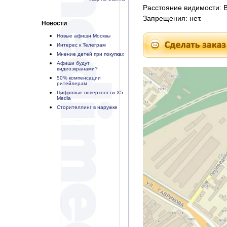
Расстояние видимости: В 
Запрещения: нет.
Новости
Новые афиши Москвы
Интерес к Телеграм
Мнение детей при покупках
Афиши будут
видеоэкранами?
50% компенсации
ритейлерам
Цифровые поверхности X5
Media
Сторителлинг в наружке