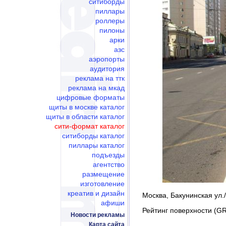
ситиборды
пиллары
роллеры
пилоны
арки
азс
аэропорты
аудитория
реклама на ттк
реклама на мкад
цифровые форматы
щиты в москве каталог
щиты в области каталог
сити-формат каталог
ситиборды каталог
пиллары каталог
подъезды
агентство
размещение
изготовление
креатив и дизайн
Москва, Бакунинская ул./
афиши
Рейтинг поверхности (GR
Новости рекламы
Карта сайта