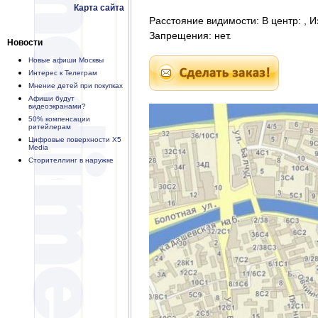
Карта сайта
Расстояние видимости: В центр: , И
Запрещения: нет.
Новости
Новые афиши Москвы
Интерес к Телеграм
Мнение детей при покупках
Афиши будут
видеоэкранами?
50% компенсации
ритейлерам
Цифровые поверхности X5
Media
Сторителлинг в наружке