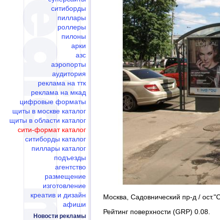
ситиборды
пиллары
роллеры
пилоны
арки
азс
аэропорты
аудитория
реклама на ттк
реклама на мкад
цифровые форматы
щиты в москве каталог
щиты в области каталог
сити-формат каталог
ситиборды каталог
пиллары каталог
подъезды
агентство
размещение
изготовление
креатив и дизайн
Москва, Садовнический пр-д / ост."
афиши
Рейтинг поверхности (GRP) 0.08.
Новости рекламы