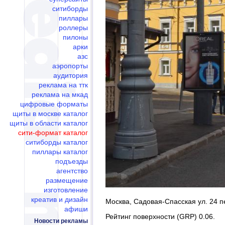
ситиборды
пиллары
роллеры
пилоны
арки
азс
аэропорты
аудитория
реклама на ттк
реклама на мкад
цифровые форматы
щиты в москве каталог
щиты в области каталог
сити-формат каталог
ситиборды каталог
пиллары каталог
подъезды
агентство
размещение
изготовление
креатив и дизайн
Москва, Садовая-Спасская ул. 24 пе
афиши
Рейтинг поверхности (GRP) 0.06.
Новости рекламы