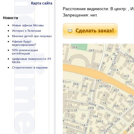
Карта сайта
Расстояние видимости: В центр: , И
Запрещения: нет.
Новости
Новые афиши Москвы
Интерес к Телеграм
Мнение детей при покупках
Афиши будут
видеоэкранами?
50% компенсации
ритейлерам
Цифровые поверхности X5
Media
Сторителлинг в наружке