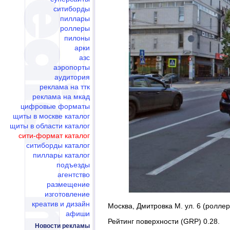
ситиборды
пиллары
роллеры
пилоны
арки
азс
аэропорты
аудитория
реклама на ттк
реклама на мкад
цифровые форматы
щиты в москве каталог
щиты в области каталог
сити-формат каталог
ситиборды каталог
пиллары каталог
подъезды
агентство
размещение
изготовление
креатив и дизайн
Москва, Дмитровка М. ул. 6 (роллер
афиши
Рейтинг поверхности (GRP) 0.28.
Новости рекламы