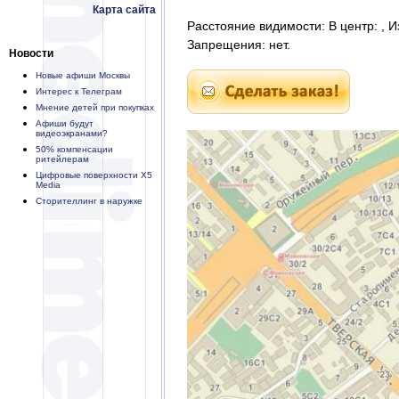
Карта сайта
Расстояние видимости: В центр: , И
Запрещения: нет.
Новости
Новые афиши Москвы
Интерес к Телеграм
Мнение детей при покупках
Афиши будут
видеоэкранами?
50% компенсации
ритейлерам
Цифровые поверхности X5
Media
Сторителлинг в наружке