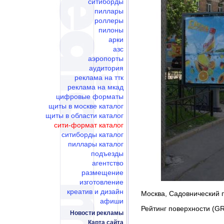
ситиборды
пиллары
роллеры
пилоны
арки
азс
аэропорты
аудитория
реклама на ттк
реклама на мкад
цифровые форматы
щиты в москве каталог
щиты в области каталог
сити-формат каталог
ситиборды каталог
пиллары каталог
подъезды
агентство
размещение
изготовление
креатив и дизайн
Москва, Садовнический пр
афиши
Рейтинг поверхности (GR
Новости рекламы
Карта сайта