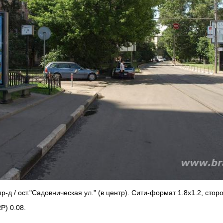
-д / ост."Садовническая ул." (в центр). Сити-формат 1.8х1.2, сторо
P) 0.08.