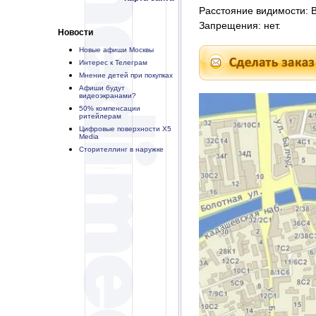
Расстояние видимости: В 
Запрещения: нет.
Новости
Новые афиши Москвы
Интерес к Телеграм
Мнение детей при покупках
Афиши будут
видеоэкранами?
50% компенсации
ритейлерам
Цифровые поверхности X5
Media
Сторителлинг в наружке