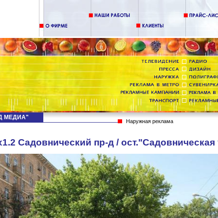
НД МЕДИА"
Наружная реклама
1.2 Садовнический пр-д / ост."Садовническая у