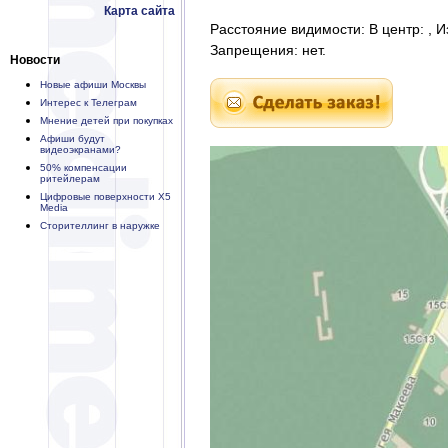
Карта сайта
Расстояние видимости: В центр: , И
Запрещения: нет.
Новости
Новые афиши Москвы
Интерес к Телеграм
Мнение детей при покупках
Афиши будут
видеоэкранами?
50% компенсации
ритейлерам
Цифровые поверхности X5
Media
Сторителлинг в наружке