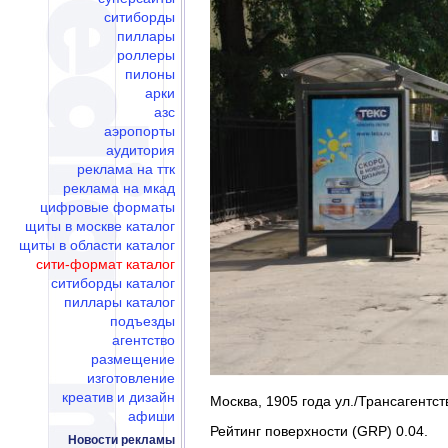
ситиборды
пиллары
роллеры
пилоны
арки
азс
аэропорты
аудитория
реклама на ттк
реклама на мкад
цифровые форматы
щиты в москве каталог
щиты в области каталог
сити-формат каталог
ситиборды каталог
пиллары каталог
подъезды
агентство
размещение
изготовление
креатив и дизайн
Москва, 1905 года ул./Трансагентст
афиши
Рейтинг поверхности (GRP) 0.04.
Новости рекламы