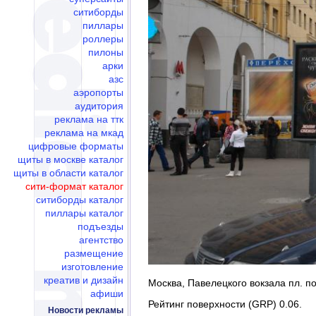
ситиборды
пиллары
роллеры
пилоны
арки
азс
аэропорты
аудитория
реклама на ттк
реклама на мкад
цифровые форматы
щиты в москве каталог
щиты в области каталог
сити-формат каталог
ситиборды каталог
пиллары каталог
подъезды
агентство
размещение
изготовление
креатив и дизайн
Москва, Павелецкого вокзала пл. по
афиши
Рейтинг поверхности (GRP) 0.06.
Новости рекламы