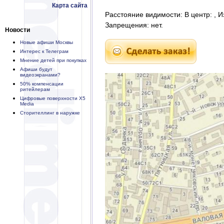
Карта сайта
Расстояние видимости: В центр: , И
Запрещения: нет.
Новости
Новые афиши Москвы
Интерес к Телеграм
Мнение детей при покупках
Афиши будут
видеоэкранами?
50% компенсации
ритейлерам
Цифровые поверхности X5
Media
Сторителлинг в наружке