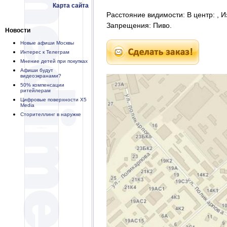
Карта сайта
Расстояние видимости: В центр: , И
Запрещения: Пиво.
Новости
Новые афиши Москвы
Интерес к Телеграм
Мнение детей при покупках
Афиши будут
видеоэкранами?
50% компенсации
ритейлерам
Цифровые поверхности X5
Media
Сторителлинг в наружке