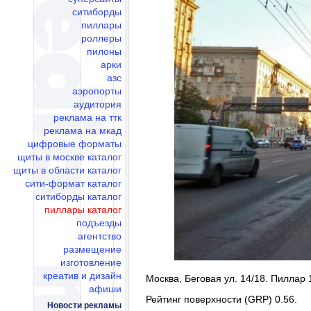
ситиборды
пиллары
роллеры
пилоны
арки
азс
аэропорты
аудитория
реклама на ттк
реклама на мкад
цифровые форматы
щиты в москве каталог
щиты в области каталог
сити-формат каталог
ситиборды каталог
пиллары каталог
подъезды
агентство
размещение
изготовление
креатив и дизайн
Москва, Беговая ул. 14/18. Пиллар 1
афиши
Рейтинг поверхности (GRP) 0.56.
Новости рекламы