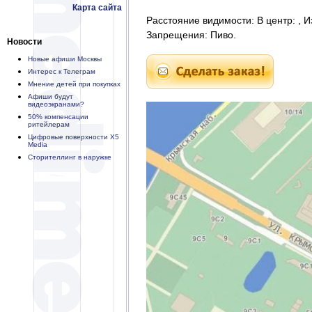
Карта сайта
Расстояние видимости: В центр: , И
Запрещения: Пиво.
Новости
Новые афиши Москвы
Интерес к Телеграм
Мнение детей при покупках
Афиши будут
видеоэкранами?
50% компенсации
ритейлерам
Цифровые поверхности X5
Media
Сторителлинг в наружке