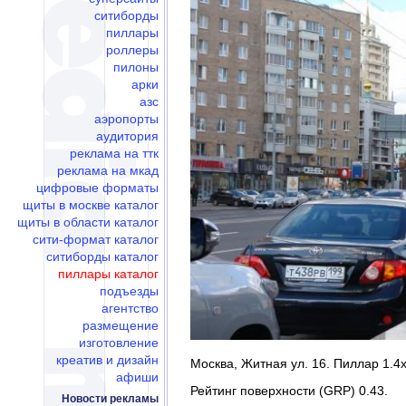
ситиборды
пиллары
роллеры
пилоны
арки
азс
аэропорты
аудитория
реклама на ттк
реклама на мкад
цифровые форматы
щиты в москве каталог
щиты в области каталог
сити-формат каталог
ситиборды каталог
пиллары каталог
подъезды
агентство
размещение
изготовление
креатив и дизайн
Москва, Житная ул. 16. Пиллар 1.4х
афиши
Рейтинг поверхности (GRP) 0.43.
Новости рекламы