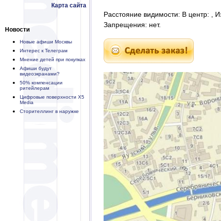
Карта сайта
Расстояние видимости: В центр: , И
Запрещения: нет.
Новости
Новые афиши Москвы
Интерес к Телеграм
Мнение детей при покупках
Афиши будут
видеоэкранами?
50% компенсации
ритейлерам
Цифровые поверхности X5
Media
Сторителлинг в наружке