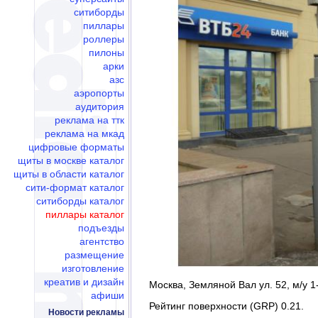
ситиборды
пиллары
роллеры
пилоны
арки
азс
аэропорты
аудитория
реклама на ттк
реклама на мкад
цифровые форматы
щиты в москве каталог
щиты в области каталог
сити-формат каталог
ситиборды каталог
пиллары каталог
подъезды
агентство
размещение
изготовление
креатив и дизайн
Москва, Земляной Вал ул. 52, м/у 1
афиши
Рейтинг поверхности (GRP) 0.21.
Новости рекламы