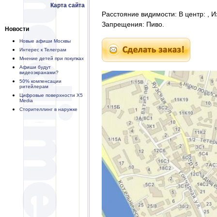
Карта сайта
Расстояние видимости: В центр: , И
Запрещения: Пиво.
Новости
Новые афиши Москвы
Интерес к Телеграм
Мнение детей при покупках
Афиши будут
видеоэкранами?
50% компенсации
ритейлерам
Цифровые поверхности X5
Media
Сторителлинг в наружке