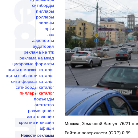
ситиборды
пиллары
роллеры
пилоны
арки
азс
аэропорты
аудитория
реклама на ттк
реклама на мкад
цифровые форматы
щиты в москве каталог
щиты в области каталог
сити-формат каталог
ситиборды каталог
пиллары каталог
подъезды
агентство
размещение
изготовление
креатив и дизайн
Москва, Земляной Вал ул. 76/21 н-в
афиши
Рейтинг поверхности (GRP) 0.39.
Новости рекламы