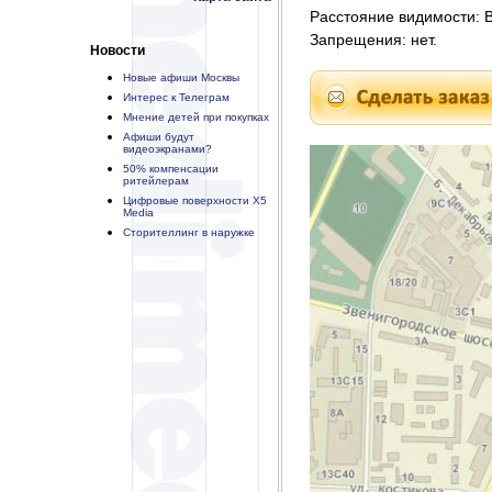
Расстояние видимости: В 
Запрещения: нет.
Новости
Новые афиши Москвы
Интерес к Телеграм
Мнение детей при покупках
Афиши будут
видеоэкранами?
50% компенсации
ритейлерам
Цифровые поверхности X5
Media
Сторителлинг в наружке