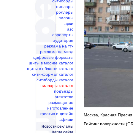
ситиборды
пиллары
роллеры
пилоны
арки
азс
аэропорты
аудитория
реклама на ттк
реклама на мкад
цифровые форматы
щиты в москве каталог
щиты в области каталог
сити-формат каталог
ситиборды каталог
пиллары каталог
подъезды
агентство
размещение
изготовление
креатив и дизайн
Москва, Красная Пресня 
афиши
Рейтинг поверхности (GR
Новости рекламы
Карта сайта