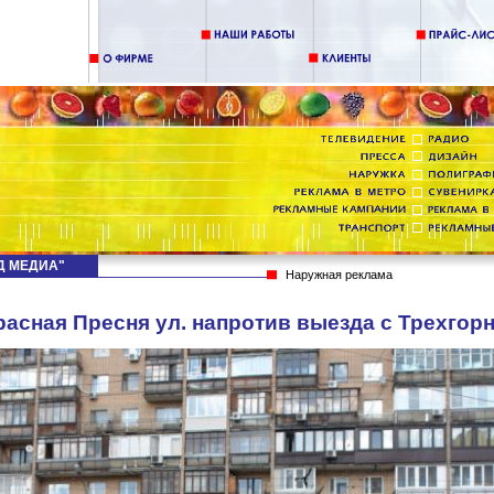
НД МЕДИА"
Наружная реклама
расная Пресня ул. напротив выезда с Трехгорн