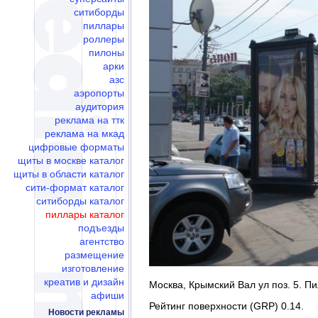
ситиборды
пиллары
роллеры
пилоны
арки
азс
аэропорты
аудитория
реклама на ттк
реклама на мкад
цифровые форматы
щиты в москве каталог
щиты в области каталог
сити-формат каталог
ситиборды каталог
пиллары каталог
подъезды
агентство
размещение
изготовление
креатив и дизайн
Москва, Крымский Вал ул поз. 5. Пи
афиши
Рейтинг поверхности (GRP) 0.14.
Новости рекламы