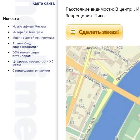
Карта сайта
Расстояние видимости: В центр: , И
Запрещения: Пиво.
Новости
Новые афиши Москвы
Интерес к Телеграм
Мнение детей при покупках
Афиши будут
видеоэкранами?
50% компенсации
ритейлерам
Цифровые поверхности X5
Media
Сторителлинг в наружке