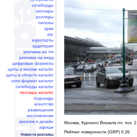
ситиборды
пиллары
роллеры
пилоны
арки
азс
аэропорты
аудитория
реклама на ттк
реклама на мкад
цифровые форматы
щиты в москве каталог
щиты в области каталог
сити-формат каталог
ситиборды каталог
пиллары каталог
подъезды
агентство
размещение
изготовление
креатив и дизайн
Москва, Курского Вокзала пл. поз. 2
афиши
Рейтинг поверхности (GRP) 0.26.
Новости рекламы