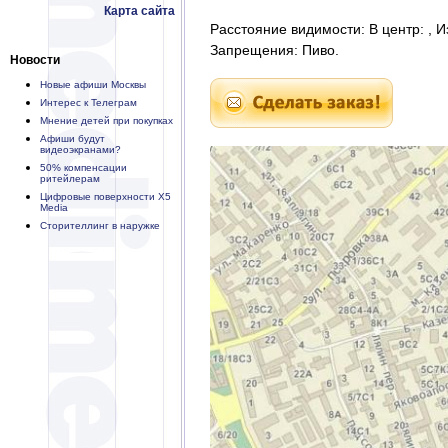
Карта сайта
Расстояние видимости: В центр: , И
Запрещения: Пиво.
Новости
Новые афиши Москвы
Интерес к Телеграм
Мнение детей при покупках
Афиши будут
видеоэкранами?
50% компенсации
ритейлерам
Цифровые поверхности X5
Media
Сторителлинг в наружке