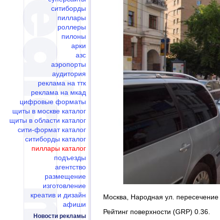
ситиборды
пиллары
роллеры
пилоны
арки
азс
аэропорты
аудитория
реклама на ттк
реклама на мкад
цифровые форматы
щиты в москве каталог
щиты в области каталог
сити-формат каталог
ситиборды каталог
пиллары каталог
подъезды
агентство
размещение
изготовление
креатив и дизайн
Москва, Народная ул. пересечение с
афиши
Рейтинг поверхности (GRP) 0.36.
Новости рекламы