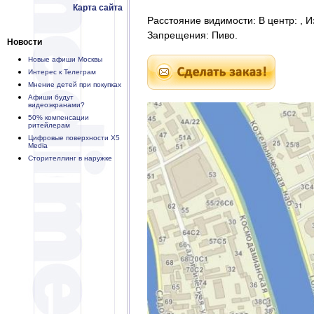
Карта сайта
Расстояние видимости: В центр: , И
Запрещения: Пиво.
Новости
Новые афиши Москвы
Интерес к Телеграм
Мнение детей при покупках
Афиши будут
видеоэкранами?
50% компенсации
ритейлерам
Цифровые поверхности X5
Media
Сторителлинг в наружке