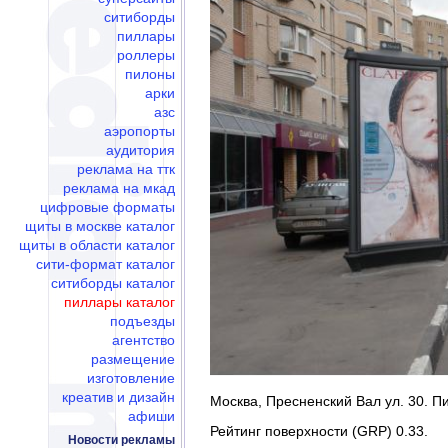
ситиборды
пиллары
роллеры
пилоны
арки
азс
аэропорты
аудитория
реклама на ттк
реклама на мкад
цифровые форматы
щиты в москве каталог
щиты в области каталог
сити-формат каталог
ситиборды каталог
пиллары каталог
подъезды
агентство
размещение
изготовление
креатив и дизайн
Москва, Пресненский Вал ул. 30. Пи
афиши
Рейтинг поверхности (GRP) 0.33.
Новости рекламы