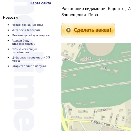
Карта сайта
Расстояние видимости: В центр: , И
Запрещения: Пиво.
Новости
Новые афиши Москвы
Интерес к Телеграм
Мнение детей при покупках
Афиши будут
видеоэкранами?
50% компенсации
ритейлерам
Цифровые поверхности X5
Media
Сторителлинг в наружке