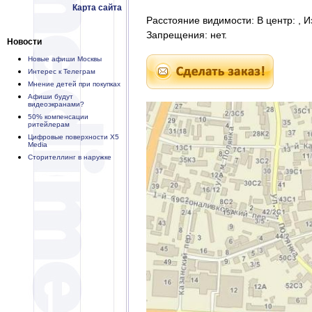
Карта сайта
Расстояние видимости: В центр: , И
Запрещения: нет.
Новости
Новые афиши Москвы
Интерес к Телеграм
Мнение детей при покупках
Афиши будут
видеоэкранами?
50% компенсации
ритейлерам
Цифровые поверхности X5
Media
Сторителлинг в наружке