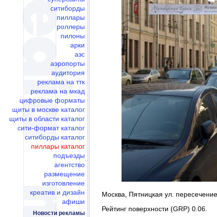
ситиборды
пиллары
роллеры
пилоны
арки
азс
аэропорты
аудитория
реклама на ттк
реклама на мкад
цифровые форматы
щиты в москве каталог
щиты в области каталог
сити-формат каталог
ситиборды каталог
пиллары каталог
подъезды
агентство
размещение
изготовление
креатив и дизайн
Москва, Пятницкая ул. пересечение 
афиши
Рейтинг поверхности (GRP) 0.06.
Новости рекламы