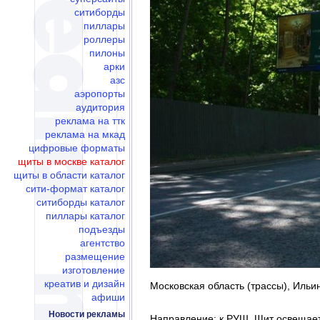
ситиборды
пиллары
роллеры
пилоны
арки
азс
аэропорты
аудитория
реклама на ттк
реклама на мкад
цифровые форматы
щиты в москве каталог
щиты в области каталог
сити-формат каталог
ситиборды каталог
пиллары каталог
подъезды
агентство
размещение
изготовление
креатив и дизайн
Московская область (трассы), Ильин
афиши
Новости рекламы
Направление: к РУШ. Щит освещает