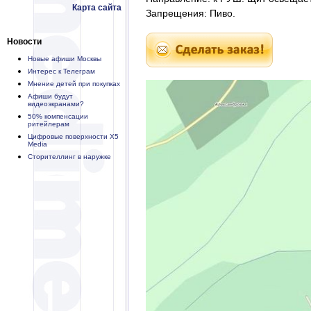
Карта сайта
Запрещения: Пиво.
Новости
Новые афиши Москвы
Интерес к Телеграм
Мнение детей при покупках
Афиши будут
видеоэкранами?
50% компенсации
ритейлерам
Цифровые поверхности X5
Media
Сторителлинг в наружке