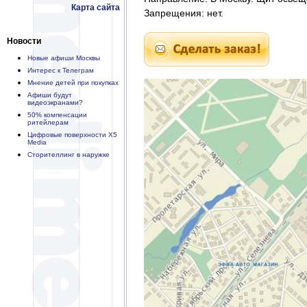
Карта сайта
Запрещения: нет.
Новости
Новые афиши Москвы
Интерес к Телеграм
Мнение детей при покупках
Афиши будут
видеоэкранами?
50% компенсации
ритейлерам
Цифровые поверхности X5
Media
Сторителлинг в наружке