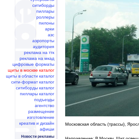
ситиборды
пиллары
роллеры
пилоны
арки
азс
аэропорты
аудитория
реклама на ттк
реклама на мкад
цифровые форматы
щиты в москве каталог
щиты в области каталог
сити-формат каталог
ситиборды каталог
пиллары каталог
подъезды
агентство
размещение
изготовление
креатив и дизайн
Московская область (трассы), Яросл
афиши
Новости рекламы
Направление: В Москву. Щит освещ