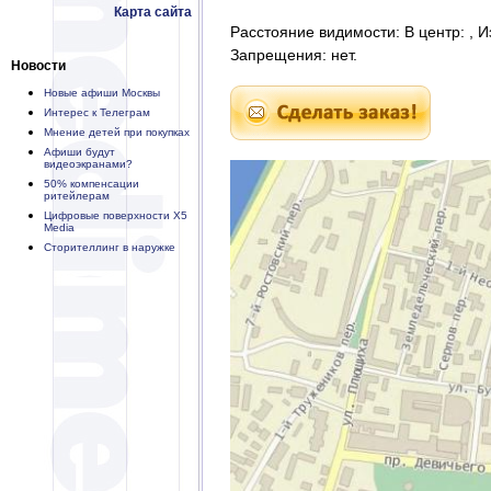
Карта сайта
Расстояние видимости: В центр: , И
Запрещения: нет.
Новости
Новые афиши Москвы
Интерес к Телеграм
Мнение детей при покупках
Афиши будут
видеоэкранами?
50% компенсации
ритейлерам
Цифровые поверхности X5
Media
Сторителлинг в наружке