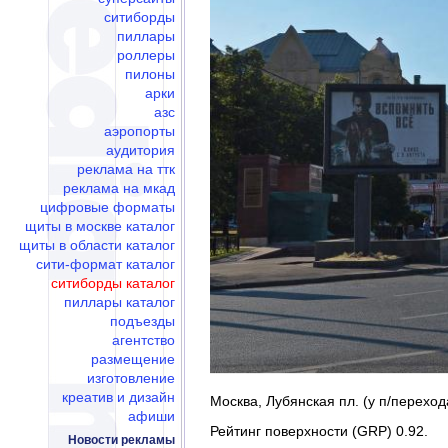
ситиборды
пиллары
роллеры
пилоны
арки
азс
аэропорты
аудитория
реклама на ттк
реклама на мкад
цифровые форматы
щиты в москве каталог
щиты в области каталог
сити-формат каталог
ситиборды каталог
пиллары каталог
подъезды
агентство
размещение
изготовление
креатив и дизайн
Москва, Лубянская пл. (у п/переход
афиши
Рейтинг поверхности (GRP) 0.92.
Новости рекламы