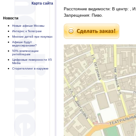
Карта сайта
Расстояние видимости: В центр: , И
Запрещения: Пиво.
Новости
Новые афиши Москвы
Интерес к Телеграм
Мнение детей при покупках
Афиши будут
видеоэкранами?
50% компенсации
ритейлерам
Цифровые поверхности X5
Media
Сторителлинг в наружке