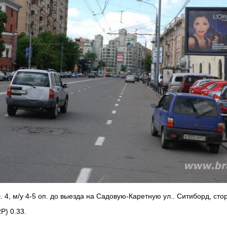
 4, м/у 4-5 оп. до выезда на Садовую-Каретную ул.. Ситиборд, сто
P) 0.33.