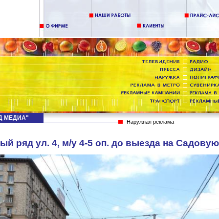
НД МЕДИА"
Наружная реклама
й ряд ул. 4, м/у 4-5 оп. до выезда на Садову