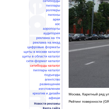
ситиборды
пиллары
роллеры
пилоны
арки
азс
аэропорты
аудитория
реклама на ттк
реклама на мкад
цифровые форматы
щиты в москве каталог
щиты в области каталог
сити-формат каталог
ситиборды каталог
пиллары каталог
подъезды
агентство
размещение
изготовление
креатив и дизайн
Москва, Каретный ряд ул.
афиши
Рейтинг поверхности (GR
Новости рекламы
Карта сайта