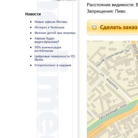
Расстояние видимости: В 
Запрещения: Пиво.
Новости
Новые афиши Москвы
Интерес к Телеграм
Мнение детей при покупках
Афиши будут
видеоэкранами?
50% компенсации
ритейлерам
Цифровые поверхности X5
Media
Сторителлинг в наружке