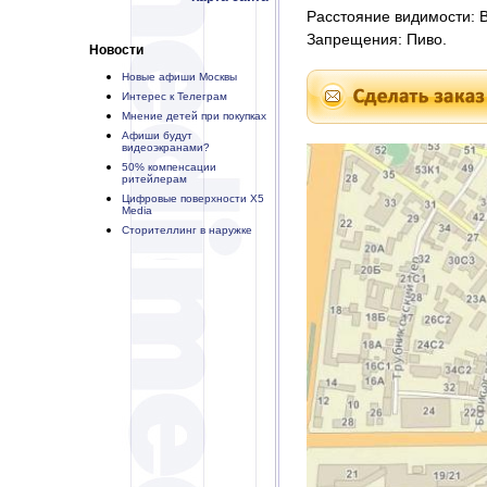
Расстояние видимости: В 
Запрещения: Пиво.
Новости
Новые афиши Москвы
Интерес к Телеграм
Мнение детей при покупках
Афиши будут
видеоэкранами?
50% компенсации
ритейлерам
Цифровые поверхности X5
Media
Сторителлинг в наружке