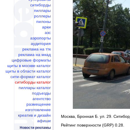
ситиборды
пиллары
роллеры
пилоны
арки
азс
аэропорты
аудитория
реклама на ттк
реклама на мкад
цифровые форматы
щиты в москве каталог
щиты в области каталог
сити-формат каталог
ситиборды каталог
пиллары каталог
подъезды
агентство
размещение
изготовление
креатив и дизайн
Москва, Бронная Б. ул. 29. Ситибор
афиши
Рейтинг поверхности (GRP) 0.28.
Новости рекламы