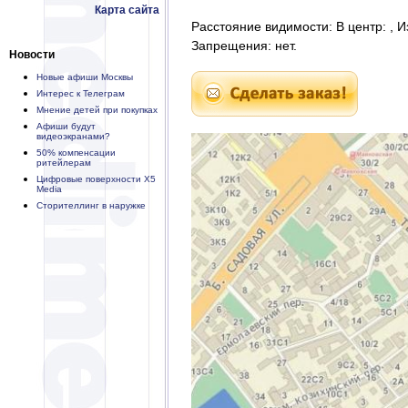
Карта сайта
Расстояние видимости: В центр: , И
Запрещения: нет.
Новости
Новые афиши Москвы
Интерес к Телеграм
Мнение детей при покупках
Афиши будут
видеоэкранами?
50% компенсации
ритейлерам
Цифровые поверхности X5
Media
Сторителлинг в наружке