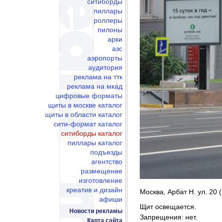
ситиборды
пиллары
роллеры
пилоны
арки
азс
аэропорты
аудитория
реклама на ттк
реклама на мкад
цифровые форматы
щиты в москве каталог
щиты в области каталог
сити-формат каталог
ситиборды каталог
пиллары каталог
подъезды
агентство
размещение
изготовление
креатив и дизайн
Москва, Арбат Н. ул. 20 
афиши
Щит освещается.
Новости рекламы
Запрещения: нет.
Карта сайта