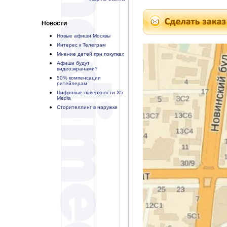
Новости
Новые афиши Москвы
Интерес к Телеграм
Мнение детей при покупках
Афиши будут
видеоэкранами?
50% компенсации
ритейлерам
Цифровые поверхности X5
Media
Сторителлинг в наружке