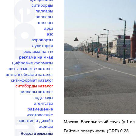
ситиборды
пиллары
роллеры
пилоны
арки
азс
аэропорты
аудитория
реклама на ттк
реклама на мкад
цифровые форматы
щиты в москве каталог
щиты в области каталог
сити-формат каталог
ситиборды каталог
пиллары каталог
подъезды
агентство
размещение
изготовление
креатив и дизайн
Москва, Васильевский спуск (у 1 оп
афиши
Рейтинг поверхности (GRP) 0.28.
Новости рекламы