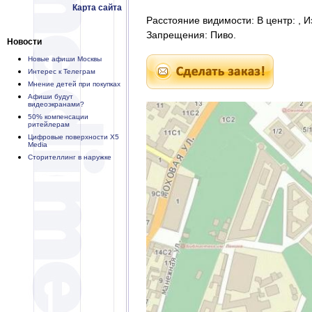
Карта сайта
Расстояние видимости: В центр: , И
Запрещения: Пиво.
Новости
Новые афиши Москвы
Интерес к Телеграм
Мнение детей при покупках
Афиши будут
видеоэкранами?
50% компенсации
ритейлерам
Цифровые поверхности X5
Media
Сторителлинг в наружке