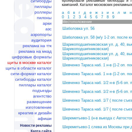
ситиборды
бронировали рекламные билборды и г
кампаний. Каталог московских рекламных
пиллары
роллеры
а
б
в
г
д
е
ж
з
и
к
л
м
н
0
1
2
3
4
5
6
7
8
9
пилоны
Местоположение
арки
Шаболовка ул. 56
азс
аэропорты
Шаболовка ул. 58 (м/у 1-2 оп. после к
аудитория
Шарикоподшипниковская ул. д. 40, вые
реклама на ттк
Шарикоподшипниковская)
реклама на мкад
Шарикоподшипниковская ул. д. 40, вые
цифровые форматы
Шарикоподшипниковская)
щиты в москве каталог
Шевченко Тараса наб. 1 н-в (1-2 оп. 
щиты в области каталог
сити-формат каталог
Шевченко Тараса наб. 1 н-в (1-2 оп. 
ситиборды каталог
Шевченко Тараса наб. 1/2 н-в (5-6 оп
пиллары каталог
подъезды
Шевченко Тараса наб. 1/2 н-в (5-6 оп
агентство
Шевченко Тараса наб. 1/7 ( после съез
размещение
изготовление
Шевченко Тараса наб. 1/7 ( после съез
креатив и дизайн
Шереметьево-1 (н-в выезда с Автосто
афиши
Новости рекламы
Шереметьево-1 слева из Москвы при 
Карта сайта