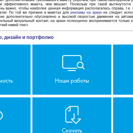
ет дополнительные требования к макету. Впрочем, при таком своебразном 
ии эффективного макета, чем мешает. Поскольку при такой вытянутости
ень важно, чтобы наиболее ценная информация располагалась справа, т.е. 
телю. По той же причине в макетах для
рекламы на арках
не следует испол
ние дополнительно обусловлено и высокой скоростью движения на автом
тельный визуальный контакт, на арках полноценно воспринимается только 
ткий емкий текст.
р, дизайн и портфолио