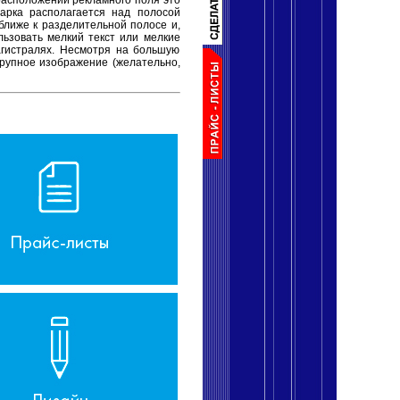
расположении рекламного поля это
 арка располагается над полосой
ближе к разделительной полосе и,
ьзовать мелкий текст или мелкие
агистралях. Несмотря на большую
крупное изображение (желательно,