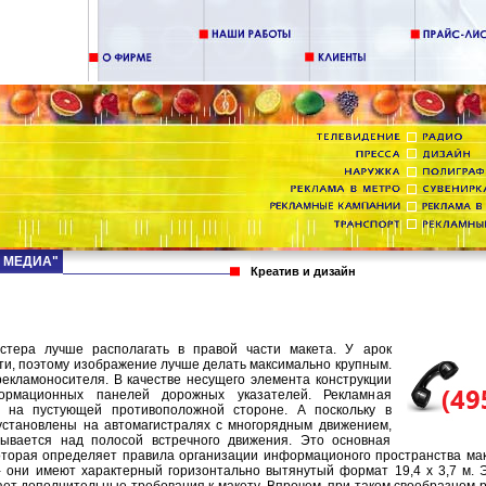
Д МЕДИА"
Креатив и дизайн
тера лучше располагать в правой части макета. У арок
ти, поэтому изображение лучше делать максимально крупным.
рекламоносителя. В качестве несущего элемента конструкции
ормационных панелей дорожных указателей. Рекламная
я на пустующей противоположной стороне. А поскольку в
установлены на автомагистралях с многорядным движением,
азывается над полосой встречного движения. Это основная
оторая определяет правила организации информационого пространства маке
- они имеют характерный горизонтально вытянутый формат 19,4 х 3,7 м. 