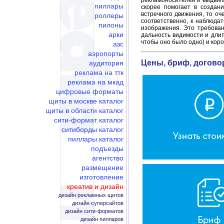
рекламоносителей и выдвига
пиллары
скорее помогает в создан
встречного движения, то оч
роллеры
соответственно, к наблюда
пилоны
изображения. Это требова
арки
дальность видимости и дли
чтобы оно было одно) и коро
азс
аэропорты
Цены, бриф, догово
аудитория
реклама на ттк
реклама на мкад
цифровые форматы
щиты в москве каталог
щиты в области каталог
сити-формат каталог
ситиборды каталог
пиллары каталог
подъезды
агентство
размещение
изготовление
креатив и дизайн
дизайн рекламных щитов
дизайн суперсайтов
дизайн сити-форматов
дизайн пилларов