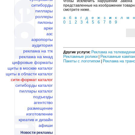
чтобы исключить нарушений Закона 
ситиборды
представленные на изображении товарн
смотрите ниже.
пиллары
роллеры
а
б
в
г
д
е
ж
з
и
к
л
м
н
пилоны
0
1
2
3
4
5
6
7
8
9
арки
азс
аэропорты
аудитория
реклама на ттк
Реклама на телевиден
Другие услуги:
реклама на мкад
Рекламные ролики
Рекламные кампан
|
Пакеты с логотипом
Реклама на тран
|
цифровые форматы
щиты в москве каталог
щиты в области каталог
сити-формат каталог
ситиборды каталог
пиллары каталог
подъезды
агентство
размещение
изготовление
креатив и дизайн
афиши
Новости рекламы