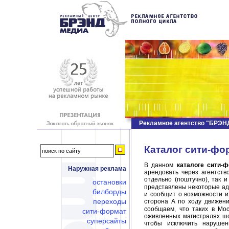
Рекламное агентство "БРЭ
Каталог сити-фо
В данном
каталоге сити-
Наружная реклама
арендовать через агентст
отдельно (поштучно), так 
остановки
представлены некоторые адр
билборды
и сообщит о возможности и
переходы
сторона А по ходу движени
сообщаем, что таких в Мо
сити-формат
оживленных магистралях шо
суперсайты
чтобы исключить нарушен