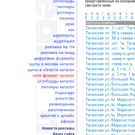
ситиборды
представленные на изображ
смотрите ниже.
пиллары
роллеры
а
б
в
г
д
е
ж
з
и
пилоны
0
1
2
3
4
5
6
7
8
Местоположение
арки
Таганская пл. 1 / ост. "Таг
азс
Таганская пл. 86 в сквере 
аэропорты
Таганская пл. 86 в сквере 
аудитория
Таганская пл. ост. "м. Таг
реклама на ттк
Таганская пл. ост. "м. Таг
реклама на мкад
Таганская пл. сквер в цент
цифровые форматы
Таганская пл. сквер в цент
щиты в москве каталог
Таганская пл. сквер н-в д.
Таганская ул. д. 1 стр. 1
щиты в области каталог
Таганская ул. д. 1 стр. 1 (
сити-формат каталог
Таганская ул./Большая Анд
ситиборды каталог
Таганская ул./Большая Анд
пиллары каталог
Таганская ул./Большая Анд
подъезды
Таганская ул./Большая Анд
агентство
Таганская ул./м. Марксистс
размещение
Таганская ул./м. Марксистс
изготовление
Таганская ул./м. Марксист
Таганская ул./м. Марксист
креатив и дизайн
Таганская ул./Марксистский
афиши
Таганская ул./Марксистский
Новости рекламы
Таганская ул./Марксистский
Карта сайта