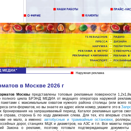
НД МЕДИА"
Наружная реклама
рматов в Москве 2026 г
форматов
Москвы
представлены топовые рекламные поверхности 1,2х1,8
во полного цикла БРЭНД МЕДИА от ведущего оператора наружной рекламы
и пакетами с максимальным охватом нужного района столицы (или всего г
Запро
еса сити-форматов, но вы знаете их адрес и/или номер, укажите это в
х бронирования на запрашиваемый период. Каталог рекламных щитов смо
я справа, сторона Б по ходу движения слева. Для тех, кто впервые стал
автобусные и трамвайные остановки
скве не мало, а именно:
, роллеры
ссейных дорог, станциях МЦК и диаметров, на АЗС и т.п. Все макеты пер
ий Закона о рекламе, поэтому готовьте подтверждающие документы