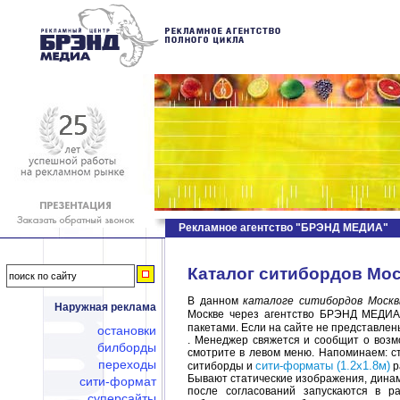
Рекламное агентство "БРЭНД МЕДИА"
Каталог ситибордов Мос
В данном
каталоге ситибордов Моск
Наружная реклама
Москве через агентство БРЭНД МЕДИА
пакетами. Если на сайте не представлен
остановки
. Менеджер свяжется и сообщит о воз
билборды
смотрите в левом меню. Напоминаем: ст
переходы
сити-форматы (1.2х1.8м)
ситиборды и
р
Бывают статические изображения, динам
сити-формат
после согласований запускаются в р
суперсайты