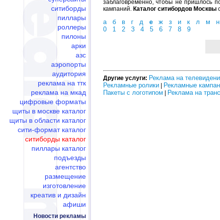
заблаговременно, чтобы не пришлось по
ситиборды
кампаний.
Каталог ситибордов Москвы
с
пиллары
а
б
в
г
д
е
ж
з
и
к
л
м
н
роллеры
0
1
2
3
4
5
6
7
8
9
пилоны
арки
азс
аэропорты
аудитория
Реклама на телевиден
Другие услуги:
реклама на ттк
Рекламные ролики
Рекламные кампан
|
реклама на мкад
Пакеты с логотипом
Реклама на тран
|
цифровые форматы
щиты в москве каталог
щиты в области каталог
сити-формат каталог
ситиборды каталог
пиллары каталог
подъезды
агентство
размещение
изготовление
креатив и дизайн
афиши
Новости рекламы