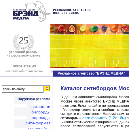
Рекламное агентство "БРЭНД МЕДИА"
Каталог ситибордов Мос
В данном
каталоге ситибордов Моск
Наружная реклама
Москве через агентство БРЭНД МЕДИА
пакетами. Если на сайте не представлен
остановки
. Менеджер свяжется и сообщит о воз
билборды
смотрите в левом меню. Напоминаем: ст
переходы
сити-форматы (1.2х1.8м)
ситиборды и
р
Бывают статические изображения, динам
сити-формат
после согласований запускаются в р
суперсайты