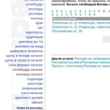
заблаговременно, чтобы не пришлось по
ситиборды
кампаний.
Каталог ситибордов Москвы
с
пиллары
а
б
в
г
д
е
ж
з
и
к
л
м
н
роллеры
0
1
2
3
4
5
6
7
8
9
пилоны
Местоположение
арки
Лубянская пл. (у п/перехода, пересече
Лубянская пл. (у п/перехода, пересече
азс
Люсиновская ул. 39
аэропорты
аудитория
реклама на ттк
реклама на мкад
цифровые форматы
щиты в москве каталог
Реклама на телевиден
Другие услуги:
щиты в области каталог
Рекламные ролики
Рекламные кампан
|
сити-формат каталог
Пакеты с логотипом
Реклама на тран
|
ситиборды каталог
пиллары каталог
подъезды
агентство
размещение
изготовление
креатив и дизайн
афиши
Новости рекламы