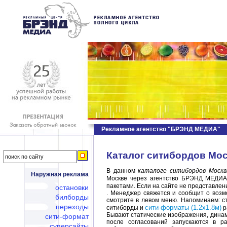
Рекламное агентство "БРЭНД МЕДИА"
Каталог ситибордов Мос
В данном
каталоге ситибордов Моск
Наружная реклама
Москве через агентство БРЭНД МЕДИА
пакетами. Если на сайте не представлен
остановки
. Менеджер свяжется и сообщит о воз
билборды
смотрите в левом меню. Напоминаем: ст
переходы
сити-форматы (1.2х1.8м)
ситиборды и
р
Бывают статические изображения, динам
сити-формат
после согласований запускаются в р
суперсайты