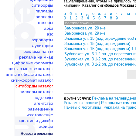
заблаговременно, чтобы не пришлось по
ситиборды
кампаний.
Каталог ситибордов Москвы
с
пиллары
а
б
в
г
д
е
ж
з
и
к
л
м
н
роллеры
0
1
2
3
4
5
6
7
8
9
пилоны
Местоположение
арки
Заморенова ул. 29 н-в
Заморенова ул. 29 н-в
азс
Знаменка ул. 15 (над ограждение eb0 
аэропорты
Знаменка ул. 15 (над ограждением)
аудитория
Знаменка ул. 15 (над ограждением) 1d
реклама на ттк
Зубовская ул. 3 1-2 оп. до пересечени
реклама на мкад
Зубовская ул. 3 1-2 оп. до пересечени
цифровые форматы
Зубовская ул. 3 1-2 оп. до пересечени
щиты в москве каталог
щиты в области каталог
сити-формат каталог
ситиборды каталог
пиллары каталог
подъезды
Реклама на телевиден
Другие услуги:
Рекламные ролики
Рекламные кампан
агентство
|
Пакеты с логотипом
Реклама на тран
|
размещение
изготовление
креатив и дизайн
афиши
Новости рекламы