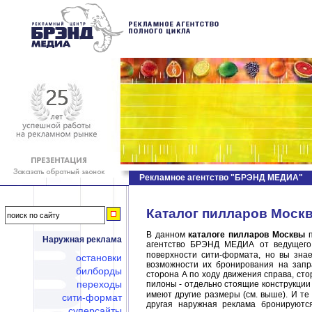
Рекламное агентство "БРЭНД МЕДИА"
Каталог пилларов Москв
В данном
каталоге пилларов Москвы
п
Наружная реклама
агентство БРЭНД МЕДИА от ведущего
поверхности сити-формата, но вы зна
остановки
возможности их бронирования на запр
билборды
сторона А по ходу движения справа, ст
переходы
пилоны - отдельно стоящие конструкции
имеют другие размеры (см. выше). И те
сити-формат
другая наружная реклама бронируютс
суперсайты