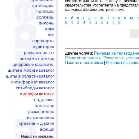
соответствия макета закону о реклам
ситиборды
свидетельства Роспатента на представл
пилларов Москвы
смотрите ниже.
пиллары
роллеры
а
б
в
г
д
е
ж
з
и
к
л
м
н
0
1
2
3
4
5
6
7
8
9
пилоны
арки
азс
аэропорты
аудитория
реклама на ттк
Реклама на телевиден
Другие услуги:
Рекламные ролики
Рекламные кампан
реклама на мкад
|
Пакеты с логотипом
Реклама на тран
|
цифровые форматы
щиты в москве каталог
щиты в области каталог
сити-формат каталог
ситиборды каталог
пиллары каталог
подъезды
агентство
размещение
изготовление
креатив и дизайн
афиши
Новости рекламы