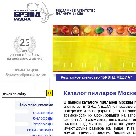
Рекламное агентство "БРЭНД МЕДИА"
Каталог пилларов Москв
В данном
каталоге пилларов Москвы
п
Наружная реклама
агентство БРЭНД МЕДИА от ведущего
поверхности сити-формата, но вы зна
остановки
возможности их бронирования на запр
билборды
сторона А по ходу движения справа, ст
переходы
пилоны - отдельно стоящие конструкции
имеют другие размеры (см. выше). И те
сити-формат
другая наружная реклама бронируютс
суперсайты