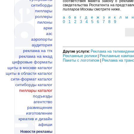
соответствия макета закону о реклам
ситиборды
свидетельства Роспатента на представл
пилларов Москвы
смотрите ниже.
пиллары
роллеры
а
б
в
г
д
е
ж
з
и
к
л
м
н
0
1
2
3
4
5
6
7
8
9
пилоны
арки
азс
аэропорты
аудитория
реклама на ттк
Реклама на телевиден
Другие услуги:
Рекламные ролики
Рекламные кампан
реклама на мкад
|
Пакеты с логотипом
Реклама на тран
|
цифровые форматы
щиты в москве каталог
щиты в области каталог
сити-формат каталог
ситиборды каталог
пиллары каталог
подъезды
агентство
размещение
изготовление
креатив и дизайн
афиши
Новости рекламы