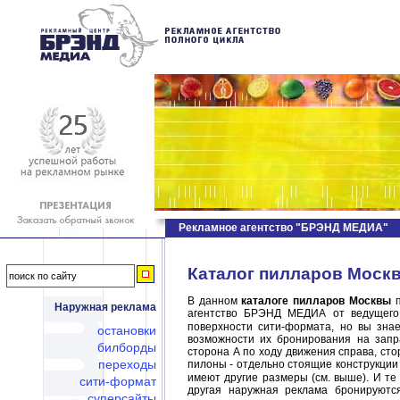
Рекламное агентство "БРЭНД МЕДИА"
Каталог пилларов Москв
В данном
каталоге пилларов Москвы
п
Наружная реклама
агентство БРЭНД МЕДИА от ведущего
поверхности сити-формата, но вы зна
остановки
возможности их бронирования на запр
билборды
сторона А по ходу движения справа, ст
переходы
пилоны - отдельно стоящие конструкции
имеют другие размеры (см. выше). И те
сити-формат
другая наружная реклама бронируютс
суперсайты