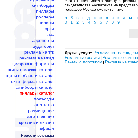
соответствия макета закону о реклам
ситиборды
свидетельства Роспатента на представл
пилларов Москвы
смотрите ниже.
пиллары
роллеры
а
б
в
г
д
е
ж
з
и
к
л
м
н
0
1
2
3
4
5
6
7
8
9
пилоны
арки
азс
аэропорты
аудитория
реклама на ттк
Реклама на телевиден
Другие услуги:
Рекламные ролики
Рекламные кампан
реклама на мкад
|
Пакеты с логотипом
Реклама на тран
|
цифровые форматы
щиты в москве каталог
щиты в области каталог
сити-формат каталог
ситиборды каталог
пиллары каталог
подъезды
агентство
размещение
изготовление
креатив и дизайн
афиши
Новости рекламы