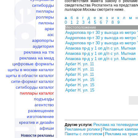
соответствия макета закону о реклам
ситиборды
свидетельства Роспатента на представл
пилларов Москвы
смотрите ниже.
пиллары
роллеры
а
б
в
г
д
е
ж
з
и
к
л
м
н
0
1
2
3
4
5
6
7
8
9
пилоны
Местоположение
арки
Андропова пр-т 30 у выхода из метро
азс
Андропова пр-т 30 у выхода из метро
аэропорты
Андропова пр-т 30 у выхода из метро
аудитория
Апакова пр-д у 1 оп д/п с ул. Мытная
реклама на ттк
Апакова пр-д у 1 оп д/п с ул. Мытная
реклама на мкад
Апакова пр-д у 1 оп д/п с ул. Мытная
цифровые форматы
Арбат Н. ул. 11
Арбат Н. ул. 11
щиты в москве каталог
Арбат Н. ул. 11
щиты в области каталог
Арбат Н. ул. 15
сити-формат каталог
Арбат Н. ул. 15
ситиборды каталог
Арбат Н. ул. 15
пиллары каталог
подъезды
агентство
размещение
изготовление
креатив и дизайн
Реклама на телевиден
Другие услуги:
афиши
Рекламные ролики
Рекламные кампан
|
Пакеты с логотипом
Реклама на тран
|
Новости рекламы