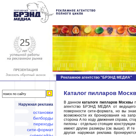
Рекламное агентство "БРЭНД МЕДИА"
Каталог пилларов Москв
В данном
каталоге пилларов Москвы
п
Наружная реклама
агентство БРЭНД МЕДИА от ведущего
поверхности сити-формата, но вы зна
остановки
возможности их бронирования на запр
билборды
сторона А по ходу движения справа, ст
переходы
пилоны - отдельно стоящие конструкции
имеют другие размеры (см. выше). И те
сити-формат
другая наружная реклама бронируютс
суперсайты