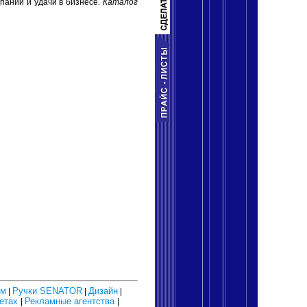
паний и удачи в бизнесе.
Каталог
ом
Ручки SENATOR
Дизайн
|
|
|
зетах
Рекламные агентства
|
|