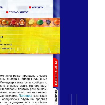
компания может арендовать через
лены пиллары, пилоны или иные
Менеджер свяжется и сообщит о
рите в левом меню. Напоминаем:
ны и пиллары, поэтому разъясняем:
онами, а пиллары трехсторонние и
Пиллары
ормат рекламы.
, как любая
у юридических служб на предмет
ую часть документы и российские