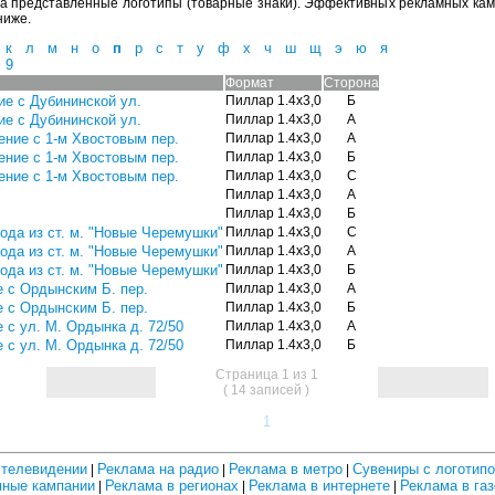
на представленные логотипы (товарные знаки). Эффективных рекламных кам
ниже.
к
л
м
н
о
п
р
с
т
у
ф
х
ч
ш
щ
э
ю
я
9
Формат
Сторона
ие с Дубининской ул.
Пиллар 1.4х3,0
Б
ие с Дубининской ул.
Пиллар 1.4х3,0
А
ение с 1-м Хвостовым пер.
Пиллар 1.4х3,0
А
ение с 1-м Хвостовым пер.
Пиллар 1.4х3,0
Б
ение с 1-м Хвостовым пер.
Пиллар 1.4х3,0
С
Пиллар 1.4х3,0
А
Пиллар 1.4х3,0
Б
ода из ст. м. "Новые Черемушки"
Пиллар 1.4х3,0
С
ода из ст. м. "Новые Черемушки"
Пиллар 1.4х3,0
А
ода из ст. м. "Новые Черемушки"
Пиллар 1.4х3,0
Б
е с Ордынским Б. пер.
Пиллар 1.4х3,0
А
е с Ордынским Б. пер.
Пиллар 1.4х3,0
Б
 с ул. М. Ордынка д. 72/50
Пиллар 1.4х3,0
А
 с ул. М. Ордынка д. 72/50
Пиллар 1.4х3,0
Б
Страница 1 из 1
( 14 записей )
1
 телевидении
Реклама на радио
Реклама в метро
Сувениры с логотип
|
|
|
ные кампании
Реклама в регионах
Реклама в интернете
Реклама в га
|
|
|