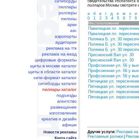
ситиборды
свидетельства Роспатента 
пилларов Москвы
смотрите 
пиллары
роллеры
а
б
в
г
д
е
ж
з
и
0
1
2
3
4
5
6
7
8
пилоны
Местоположение
арки
Павелецкая пл. пересечен
азс
Павелецкая пл. пересечен
аэропорты
Полянка Б. ул. 30 пересеч
аудитория
Полянка Б. ул. 30 пересеч
реклама на ттк
Полянка Б. ул. 30 пересеч
реклама на мкад
Пресненский Вал ул. 30
цифровые форматы
Пресненский Вал ул. 30
Профсоюзная ул. 56 у вых
щиты в москве каталог
Профсоюзная ул. 56 у вых
щиты в области каталог
Профсоюзная ул. 56 у вых
сити-формат каталог
Пятницкая ул. пересечени
ситиборды каталог
Пятницкая ул. пересечени
пиллары каталог
Пятницкая ул. пересечение
подъезды
Пятницкая ул. пересечение
агентство
размещение
изготовление
креатив и дизайн
афиши
Реклама на
Другие услуги:
Новости рекламы
Рекламные ролики
Реклам
|
Карта сайта