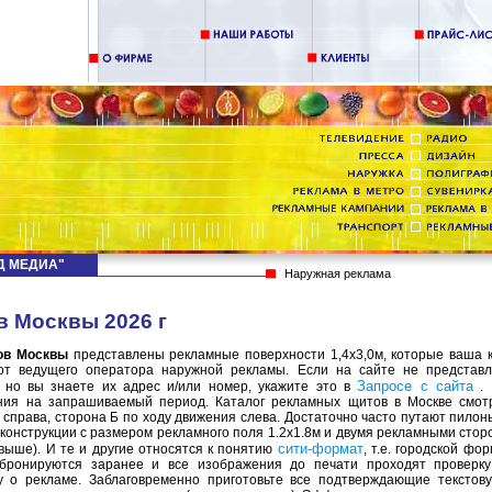
НД МЕДИА"
Наружная реклама
в Москвы 2026 г
ов Москвы
представлены рекламные поверхности 1,4х3,0м, которые ваша 
т ведущего оператора наружной рекламы. Если на сайте не представ
Запросе с сайта
 но вы знаете их адрес и/или номер, укажите это в
. 
ния на запрашиваемый период. Каталог рекламных щитов в Москве смот
 справа, сторона Б по ходу движения слева. Достаточно часто путают пило
конструкции с размером рекламного поля 1.2х1.8м и двумя рекламными стор
сити-формат
выше). И те и другие относятся к понятию
, т.е. городской ф
бронируются заранее и все изображения до печати проходят проверк
у о рекламе. Заблаговременно приготовьте все подтверждающие текстов