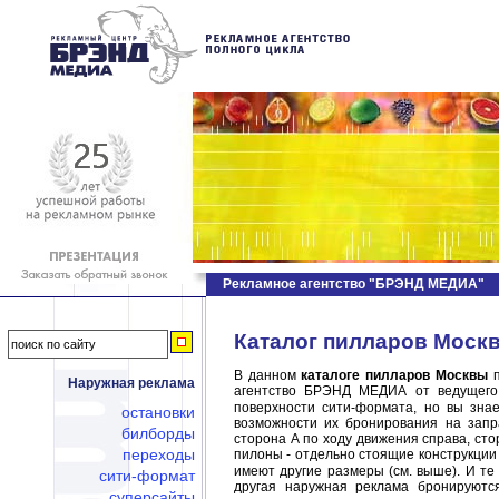
Рекламное агентство "БРЭНД МЕДИА"
Каталог пилларов Москв
В данном
каталоге пилларов Москвы
п
Наружная реклама
агентство БРЭНД МЕДИА от ведущего
поверхности сити-формата, но вы зна
остановки
возможности их бронирования на запр
билборды
сторона А по ходу движения справа, ст
переходы
пилоны - отдельно стоящие конструкции
имеют другие размеры (см. выше). И те
сити-формат
другая наружная реклама бронируютс
суперсайты