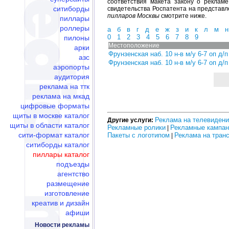
соответствия макета закону о реклам
ситиборды
свидетельства Роспатента на представл
пилларов Москвы
смотрите ниже.
пиллары
роллеры
а
б
в
г
д
е
ж
з
и
к
л
м
н
0
1
2
3
4
5
6
7
8
9
пилоны
Местоположение
арки
Фрунзенская наб. 10 н-в м/у 6-7 оп д
азс
Фрунзенская наб. 10 н-в м/у 6-7 оп д
аэропорты
аудитория
реклама на ттк
реклама на мкад
цифровые форматы
щиты в москве каталог
Реклама на телевиден
Другие услуги:
щиты в области каталог
Рекламные ролики
Рекламные кампан
|
сити-формат каталог
Пакеты с логотипом
Реклама на тран
|
ситиборды каталог
пиллары каталог
подъезды
агентство
размещение
изготовление
креатив и дизайн
афиши
Новости рекламы