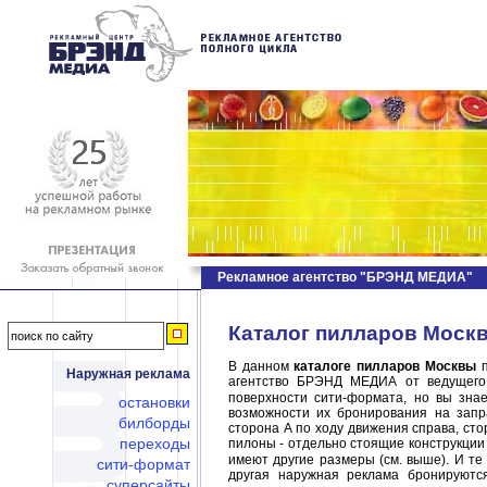
Рекламное агентство "БРЭНД МЕДИА"
Каталог пилларов Москв
В данном
каталоге пилларов Москвы
п
Наружная реклама
агентство БРЭНД МЕДИА от ведущего
поверхности сити-формата, но вы зна
остановки
возможности их бронирования на запр
билборды
сторона А по ходу движения справа, ст
переходы
пилоны - отдельно стоящие конструкции
имеют другие размеры (см. выше). И те
сити-формат
другая наружная реклама бронируютс
суперсайты