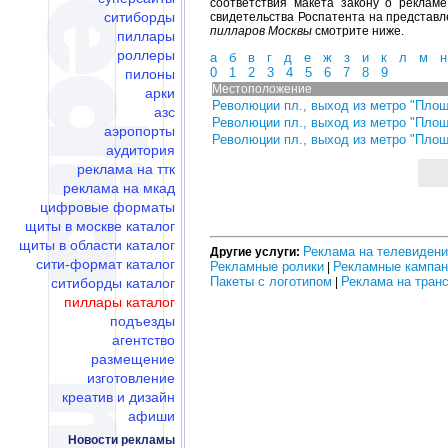
соответствия макета закону о реклам
ситиборды
свидетельства Роспатента на представл
пилларов Москвы
смотрите ниже.
пиллары
роллеры
а
б
в
г
д
е
ж
з
и
к
л
м
н
0
1
2
3
4
5
6
7
8
9
пилоны
Местоположение
арки
Революции пл., выход из метро "Пло
азс
Революции пл., выход из метро "Пло
аэропорты
Революции пл., выход из метро "Пло
аудитория
реклама на ттк
реклама на мкад
цифровые форматы
щиты в москве каталог
щиты в области каталог
Реклама на телевиден
Другие услуги:
сити-формат каталог
Рекламные ролики
Рекламные кампан
|
Пакеты с логотипом
Реклама на тран
ситиборды каталог
|
пиллары каталог
подъезды
агентство
размещение
изготовление
креатив и дизайн
афиши
Новости рекламы